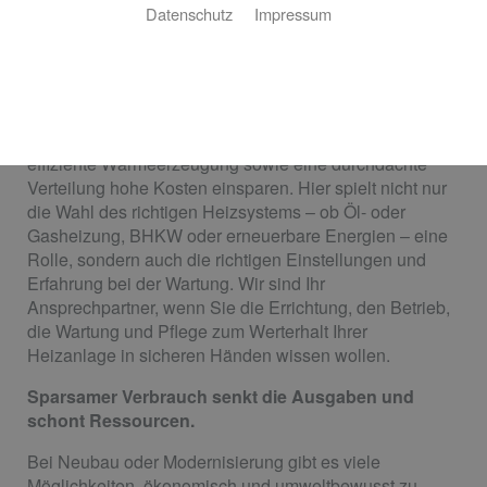
Datenschutz
Impressum
Spezialist
Die Heizaufwendungen eines Gebäudes sind ein nicht
zu unterschätzender Kostenfaktor. Gerade für
Produktionshallen oder große Büros kann eine
effiziente Wärmeerzeugung sowie eine durchdachte
Verteilung hohe Kosten einsparen. Hier spielt nicht nur
die Wahl des richtigen Heizsystems – ob Öl- oder
Gasheizung, BHKW oder erneuerbare Energien – eine
Rolle, sondern auch die richtigen Einstellungen und
Erfahrung bei der Wartung. Wir sind Ihr
Ansprechpartner, wenn Sie die Errichtung, den Betrieb,
die Wartung und Pflege zum Werterhalt Ihrer
Heizanlage in sicheren Händen wissen wollen.
Sparsamer Verbrauch senkt die Ausgaben und
schont Ressourcen.
Bei Neubau oder Modernisierung gibt es viele
Möglichkeiten, ökonomisch und umweltbewusst zu