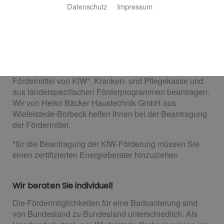
Bäder
Datenschutz
Impressum
Nutzen Sie staatliche Förderung für Ihre
Badsanierung
Wenn Sie eine Badsanierung planen und dabei Wert
auf Barrierefreiheit legen, können Sie verschiedene
Fördermittel von KfW*, Kranken- und Pflegekasse und
aus länderspezifischen Förderprogrammen beantragen.
Wir von Heiko Bäcker Haustechnik GmbH aus
Wiefelstede-Borbeck helfen Ihnen bei der Beantragung
der Fördermittel.
*für die Beantragung der KfW-Förderung müssen Sie
einen zertifizierten Energieberater hinzuziehen
Wir beraten Sie individuell
Die Fördermöglichkeiten für eine Badsanierung sind
von Bundesland zu Bundesland unterschiedlich. Als