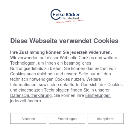
Diese Webseite verwendet Cookies
Ihre Zustimmung können Sie jederzeit widerrufen.
Wir verwenden auf dieser Webseite Cookies und weitere
Technologien, um Ihnen ein bestmögliches
Nutzungserlebnis zu bieten. Sie können das Setzen von
Startseite
»
Bad
»
Badinspiration & Musterbäder
»
Luxus-Bad 7 ㎡
Cookies auch ablehnen und unsere Seite nur mit den
technisch notwendigen Cookies nutzen. Weitere
Informationen, sowie eine detaillierte Übersicht der Cookies
und eingesetzten Technologien finden Sie in unserer
Datenschutzerklärung
. Sie können Ihre
Einstellungen
Luxus-Bad 7 ㎡
jederzeit ändern.
Ablehnen
Ablehnen
Einstellungen
Akzeptieren