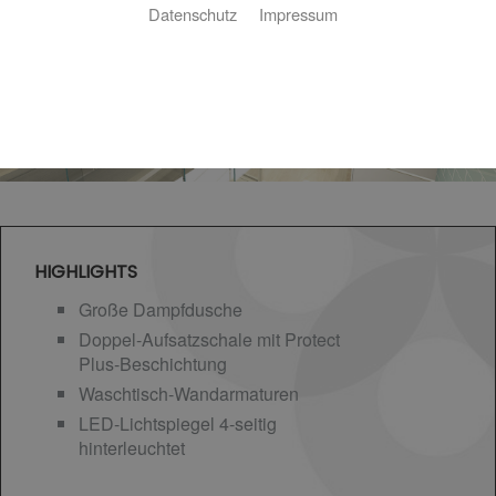
Datenschutz
Impressum
HIGHLIGHTS
Große Dampfdusche
Doppel-Aufsatzschale mit Protect
Plus-Beschichtung
Waschtisch-Wandarmaturen
LED-Lichtspiegel 4-seitig
hinterleuchtet