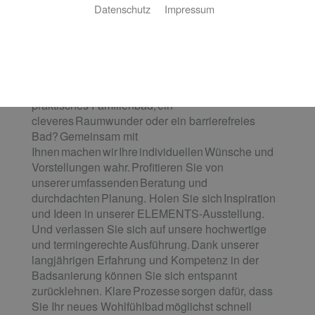
Datenschutz
Impressum
Das Bad Ihrer Träume. Wir machen es
wahr.
Wie stellen Sie sich Ihr neues Bad
vor? Eine luxuriöse Wellness-Oase, ein
praktisches Familienbad, ein
cleveres Raumwunder oder ein barrierefreies
Bad? Gemeinsam mit
Ihnen machen wir Ihre individuellen Wünsche und
Vorstellungen wahr. Profitieren Sie von
unserer umfassenden Beratung und
durchdachten Planung. Holen Sie sich Inspiration
und Ideen in unserer ELEMENTS-Ausstellung.
Und verlassen Sie sich auf unsere hochwertige
und termingerechte Ausführung. Dank unserer
langjährigen Erfahrung und Kompetenz in der
Badsanierung können Sie sich entspannt
zurücklehnen. Klare Prozesse sorgen dafür, dass
Sie Ihr neues Wohlfühlbad möglichst schnell